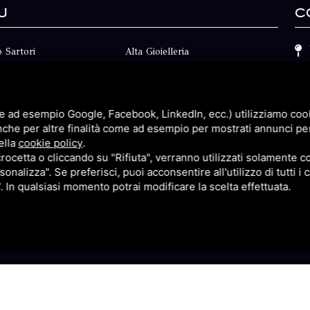
u
C
 Sartori
Alta Gioielleria
Collezioni
i
Fidanzamento
e ad esempio Google, Facebook, LinkedIn, ecc.) utilizziamo cooki
Faq
nche per altre finalità come ad esempio per mostrati annunci pe
ella
cookie policy
.
Contatti
cetta o cliccando su "Rifiuta", verranno utilizzati solamente co
sonalizza". Se preferisci, puoi acconsentire all'utilizzo di tutti i
p
Privacy
". In qualsiasi momento potrai modificare la scelta effettuata.
itemap
Questo sito è protetto da Google reCAPTCHA v3,
Privacy Pol