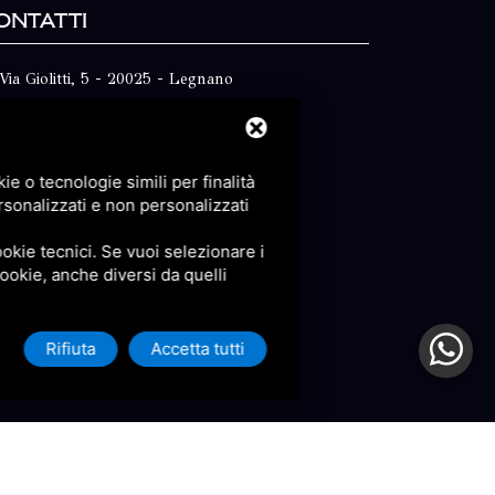
ontatti
Via Giolitti, 5 - 20025 - Legnano
+39 0331 1542871
+39 334 1291872
e o tecnologie simili per finalità
info@antoniosartori.com
rsonalizzati e non personalizzati
Whatsapp
okie tecnici. Se vuoi selezionare i
 cookie, anche diversi da quelli
Rifiuta
Accetta tutti
icy
e
Terms of Service
di Google.