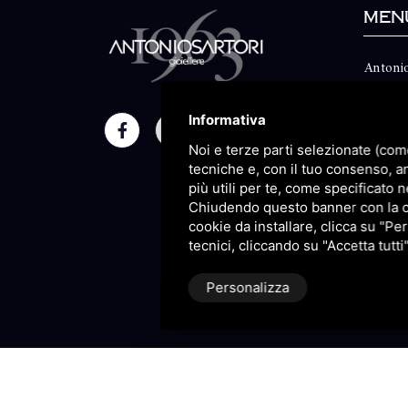
Men
Antonio
Classico
Informativa
Moment
Noi e terze parti selezionate (com
Maison
tecniche e, con il tuo consenso, a
più utili per te, come specificato n
Blog
Chiudendo questo banner con la cro
cookie da installare, clicca su "Per
Sitema
tecnici, cliccando su "Accetta tutti
Personalizza
P.IVA 09106310965 |
Privacy
|
S