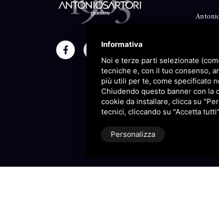
Antonio
Classico
Informativa
Moment
Noi e terze parti selezionate (com
Maison
tecniche e, con il tuo consenso, a
più utili per te, come specificato n
Blog
Chiudendo questo banner con la cro
cookie da installare, clicca su "Per
Sitema
tecnici, cliccando su "Accetta tutti
Personalizza
P.IVA 09106310965 |
Privacy
|
S