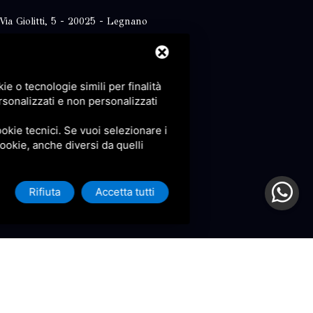
Via Giolitti, 5 - 20025 - Legnano
+39 0331 1542871
+39 334 1291872
e o tecnologie simili per finalità
info@antoniosartori.com
rsonalizzati e non personalizzati
Whatsapp
okie tecnici. Se vuoi selezionare i
 cookie, anche diversi da quelli
Rifiuta
Accetta tutti
icy
e
Terms of Service
di Google.