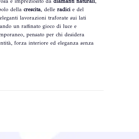
osa e impreziosito da
diamanti naturali
,
mbolo della
crescita
, delle
radici
e del
eganti lavorazioni traforate sui lati
eando un raffinato gioco di luce e
emporaneo, pensato per chi desidera
ntità, forza interiore ed eleganza senza
0