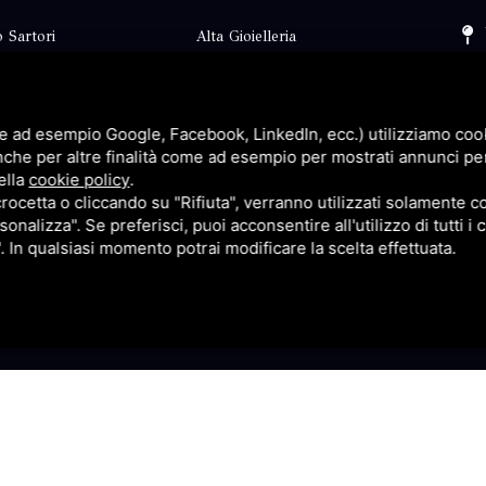
 Sartori
Alta Gioielleria
Collezioni
i
Fidanzamento
e ad esempio Google, Facebook, LinkedIn, ecc.) utilizziamo cooki
Faq
nche per altre finalità come ad esempio per mostrati annunci pe
ella
cookie policy
.
Contatti
cetta o cliccando su "Rifiuta", verranno utilizzati solamente co
sonalizza". Se preferisci, puoi acconsentire all'utilizzo di tutti i
p
Privacy
". In qualsiasi momento potrai modificare la scelta effettuata.
itemap
Questo sito è protetto da Google reCAPTCHA v3,
Privacy Pol