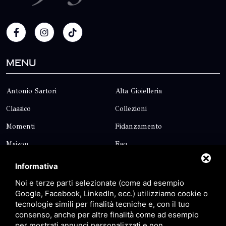
Menu
Antonio Sartori
Alta Gioielleria
Classico
Collezioni
Momenti
Fidanzamento
Maison
Faq
Blog
Contatti
Informativa
Sitemap
Privacy
Noi e terze parti selezionate (come ad esempio
Google, Facebook, LinkedIn, ecc.) utilizziamo cookie o
tecnologie simili per finalità tecniche e, con il tuo
Contatti
consenso, anche per altre finalità come ad esempio
per mostrati annunci personalizzati e non