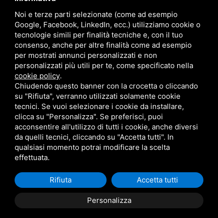
Sitemap
Privacy
Noi e terze parti selezionate (come ad esempio
Google, Facebook, LinkedIn, ecc.) utilizziamo cookie o
tecnologie simili per finalità tecniche e, con il tuo
Contatti
consenso, anche per altre finalità come ad esempio
per mostrati annunci personalizzati e non
personalizzati più utili per te, come specificato nella
Via Giolitti, 5 - 20025 - Legnano
cookie policy
.
+39 0331 1542871
Chiudendo questo banner con la crocetta o cliccando
su "Rifiuta", verranno utilizzati solamente cookie
+39 334 1291872
tecnici. Se vuoi selezionare i cookie da installare,
info@antoniosartori.com
clicca su "Personalizza". Se preferisci, puoi
acconsentire all'utilizzo di tutti i cookie, anche diversi
Whatsapp
da quelli tecnici, cliccando su "Accetta tutti". In
qualsiasi momento potrai modificare la scelta
effettuata.
Rifiuta
Accetta tutti
P.IVA 09106310965 |
Privacy
|
Sitemap
Questo sito è
protetto da Google reCAPTCHA v3,
Privacy Policy
e
Terms
Personalizza
of Service
di Google.