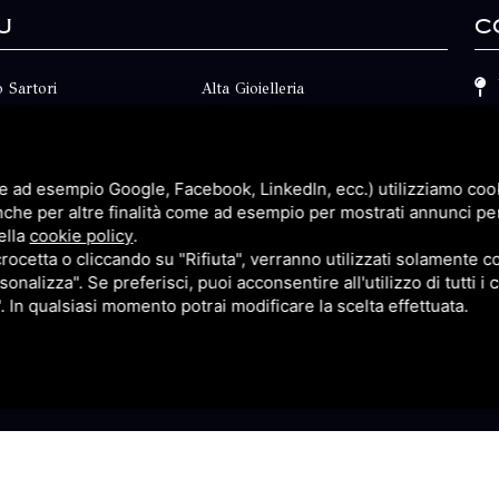
u
C
 Sartori
Alta Gioielleria
Collezioni
i
Fidanzamento
e ad esempio Google, Facebook, LinkedIn, ecc.) utilizziamo cooki
Faq
nche per altre finalità come ad esempio per mostrati annunci pe
ella
cookie policy
.
Contatti
cetta o cliccando su "Rifiuta", verranno utilizzati solamente co
sonalizza". Se preferisci, puoi acconsentire all'utilizzo di tutti i
p
Privacy
". In qualsiasi momento potrai modificare la scelta effettuata.
itemap
Questo sito è protetto da Google reCAPTCHA v3,
Privacy Pol