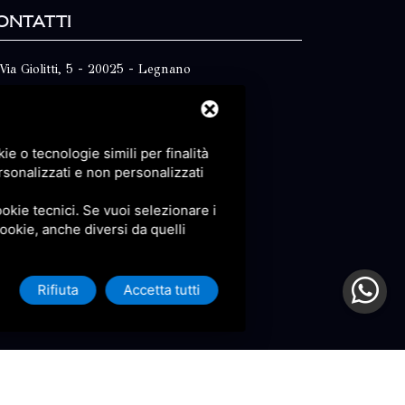
ontatti
Via Giolitti, 5 - 20025 - Legnano
+39 0331 1542871
+39 334 1291872
e o tecnologie simili per finalità
info@antoniosartori.com
rsonalizzati e non personalizzati
Whatsapp
okie tecnici. Se vuoi selezionare i
 cookie, anche diversi da quelli
Rifiuta
Accetta tutti
icy
e
Terms of Service
di Google.