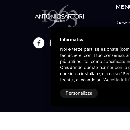
Men
Antonio
Classico
Informativa
Moment
Noi e terze parti selezionate (com
Maison
tecniche e, con il tuo consenso, a
più utili per te, come specificato n
Blog
Chiudendo questo banner con la cro
cookie da installare, clicca su "Per
Sitema
tecnici, cliccando su "Accetta tutti
Personalizza
P.IVA 09106310965 |
Privacy
|
S