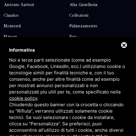
Antonio Sartori
Alta Gioielleria
Classico
Collezioni
Momenti
Fidanzamento
Maison
Faq
Blog
Contatti
Informativa
Sitemap
Privacy
Noi e terze parti selezionate (come ad esempio
Google, Facebook, LinkedIn, ecc.) utilizziamo cookie o
tecnologie simili per finalità tecniche e, con il tuo
Contatti
consenso, anche per altre finalità come ad esempio
per mostrati annunci personalizzati e non
personalizzati più utili per te, come specificato nella
Via Giolitti, 5 - 20025 - Legnano
cookie policy
.
+39 0331 1542871
Chiudendo questo banner con la crocetta o cliccando
su "Rifiuta", verranno utilizzati solamente cookie
+39 334 1291872
tecnici. Se vuoi selezionare i cookie da installare,
info@antoniosartori.com
clicca su "Personalizza". Se preferisci, puoi
acconsentire all'utilizzo di tutti i cookie, anche diversi
Whatsapp