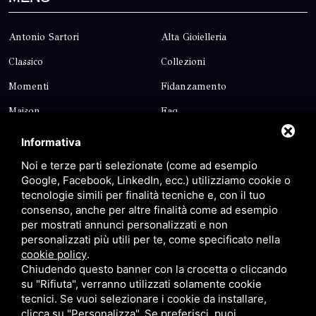
Antonio Sartori
Alta Gioielleria
Classico
Collezioni
Momenti
Fidanzamento
Maison
Faq
Blog
Contatti
Informativa
Sitemap
Privacy
Noi e terze parti selezionate (come ad esempio
Google, Facebook, LinkedIn, ecc.) utilizziamo cookie o
tecnologie simili per finalità tecniche e, con il tuo
Contatti
consenso, anche per altre finalità come ad esempio
per mostrati annunci personalizzati e non
personalizzati più utili per te, come specificato nella
Via Giolitti, 5 - 20025 - Legnano
cookie policy
.
+39 0331 1542871
Chiudendo questo banner con la crocetta o cliccando
su "Rifiuta", verranno utilizzati solamente cookie
+39 334 1291872
tecnici. Se vuoi selezionare i cookie da installare,
info@antoniosartori.com
clicca su "Personalizza". Se preferisci, puoi