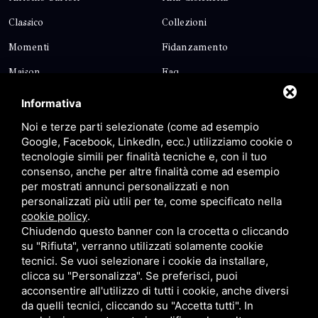
Classico
Collezioni
Momenti
Fidanzamento
Maison
Faq
Blog
Contatti
Informativa
Sitemap
Privacy
Noi e terze parti selezionate (come ad esempio
Google, Facebook, LinkedIn, ecc.) utilizziamo cookie o
tecnologie simili per finalità tecniche e, con il tuo
Contatti
consenso, anche per altre finalità come ad esempio
per mostrati annunci personalizzati e non
personalizzati più utili per te, come specificato nella
Via Giolitti, 5 - 20025 - Legnano
cookie policy
.
+39 0331 1542871
Chiudendo questo banner con la crocetta o cliccando
su "Rifiuta", verranno utilizzati solamente cookie
+39 334 1291872
tecnici. Se vuoi selezionare i cookie da installare,
info@antoniosartori.com
clicca su "Personalizza". Se preferisci, puoi
acconsentire all'utilizzo di tutti i cookie, anche diversi
Whatsapp
da quelli tecnici, cliccando su "Accetta tutti". In