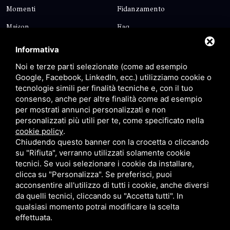
Momenti
Fidanzamento
Maison
Faq
Blog
Contatti
Informativa
Sitemap
Privacy
Noi e terze parti selezionate (come ad esempio
Google, Facebook, LinkedIn, ecc.) utilizziamo cookie o
tecnologie simili per finalità tecniche e, con il tuo
Contatti
consenso, anche per altre finalità come ad esempio
per mostrati annunci personalizzati e non
personalizzati più utili per te, come specificato nella
Via Giolitti, 5 - 20025 - Legnano
cookie policy
.
+39 0331 1542871
Chiudendo questo banner con la crocetta o cliccando
su "Rifiuta", verranno utilizzati solamente cookie
+39 334 1291872
tecnici. Se vuoi selezionare i cookie da installare,
info@antoniosartori.com
clicca su "Personalizza". Se preferisci, puoi
acconsentire all'utilizzo di tutti i cookie, anche diversi
Whatsapp
da quelli tecnici, cliccando su "Accetta tutti". In
qualsiasi momento potrai modificare la scelta
effettuata.