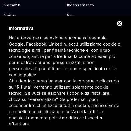
Momenti
Fidanzamento
Maison
Faq
Blog
Contatti
Informativa
Sitemap
Privacy
Noi e terze parti selezionate (come ad esempio
Google, Facebook, LinkedIn, ecc.) utilizziamo cookie o
tecnologie simili per finalità tecniche e, con il tuo
Contatti
consenso, anche per altre finalità come ad esempio
per mostrati annunci personalizzati e non
personalizzati più utili per te, come specificato nella
Via Giolitti, 5 - 20025 - Legnano
cookie policy
.
+39 0331 1542871
Chiudendo questo banner con la crocetta o cliccando
su "Rifiuta", verranno utilizzati solamente cookie
+39 334 1291872
tecnici. Se vuoi selezionare i cookie da installare,
info@antoniosartori.com
clicca su "Personalizza". Se preferisci, puoi
acconsentire all'utilizzo di tutti i cookie, anche diversi
Whatsapp
da quelli tecnici, cliccando su "Accetta tutti". In
qualsiasi momento potrai modificare la scelta
effettuata.