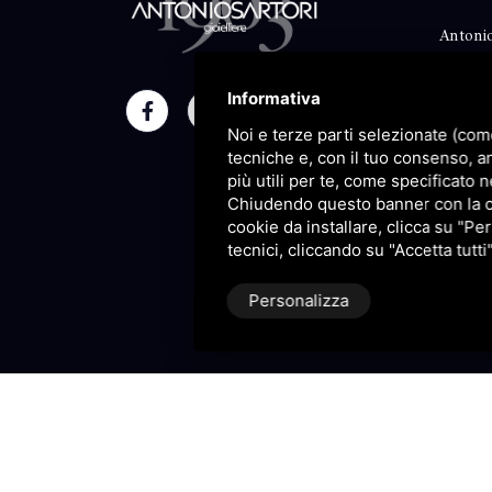
Antonio
Classico
Informativa
Moment
Noi e terze parti selezionate (com
Maison
tecniche e, con il tuo consenso, a
più utili per te, come specificato n
Blog
Chiudendo questo banner con la cro
cookie da installare, clicca su "Per
Sitema
tecnici, cliccando su "Accetta tutti
Personalizza
P.IVA 09106310965 |
Privacy
|
S