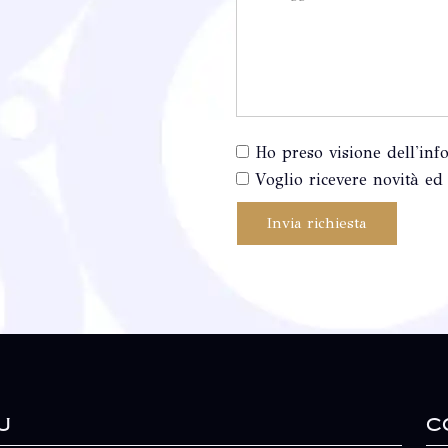
Ho preso visione dell'inf
Voglio ricevere novità ed 
Invia richiesta
u
C