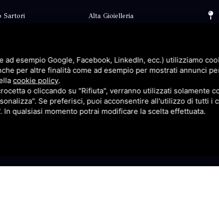
 Sartori
Alta Gioielleria
Collezioni
i
Fidanzamento
e ad esempio Google, Facebook, LinkedIn, ecc.) utilizziamo cooki
Faq
nche per altre finalità come ad esempio per mostrati annunci pe
ella
cookie policy
.
Contatti
cetta o cliccando su "Rifiuta", verranno utilizzati solamente co
sonalizza". Se preferisci, puoi acconsentire all'utilizzo di tutti i
p
Privacy
". In qualsiasi momento potrai modificare la scelta effettuata.
itemap
Questo sito è protetto da Google reCAPTCHA v3,
Privacy Pol