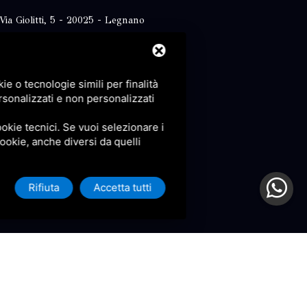
Via Giolitti, 5 - 20025 - Legnano
+39 0331 1542871
+39 334 1291872
e o tecnologie simili per finalità
info@antoniosartori.com
rsonalizzati e non personalizzati
Whatsapp
okie tecnici. Se vuoi selezionare i
 cookie, anche diversi da quelli
Rifiuta
Accetta tutti
icy
e
Terms of Service
di Google.