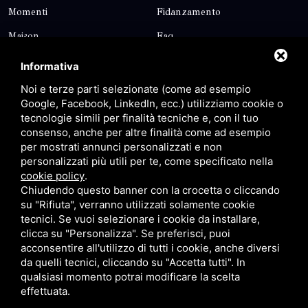
Momenti
Fidanzamento
Maison
Faq
Blog
Contatti
Informativa
Sitemap
Privacy
Noi e terze parti selezionate (come ad esempio
Google, Facebook, LinkedIn, ecc.) utilizziamo cookie o
tecnologie simili per finalità tecniche e, con il tuo
Contatti
consenso, anche per altre finalità come ad esempio
per mostrati annunci personalizzati e non
personalizzati più utili per te, come specificato nella
Via Giolitti, 5 - 20025 - Legnano
cookie policy
.
+39 0331 1542871
Chiudendo questo banner con la crocetta o cliccando
su "Rifiuta", verranno utilizzati solamente cookie
+39 334 1291872
tecnici. Se vuoi selezionare i cookie da installare,
info@antoniosartori.com
clicca su "Personalizza". Se preferisci, puoi
acconsentire all'utilizzo di tutti i cookie, anche diversi
Whatsapp
da quelli tecnici, cliccando su "Accetta tutti". In
qualsiasi momento potrai modificare la scelta
effettuata.