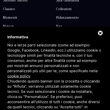
Antonio Sartori
Alta Gioielleria
Classico
Collezioni
Momenti
Fidanzamento
Maison
Faq
Blog
Contatti
Informativa
Sitemap
Privacy
Noi e terze parti selezionate (come ad esempio
Google, Facebook, LinkedIn, ecc.) utilizziamo cookie o
tecnologie simili per finalità tecniche e, con il tuo
Contatti
consenso, anche per altre finalità come ad esempio
per mostrati annunci personalizzati e non
personalizzati più utili per te, come specificato nella
Via Giolitti, 5 - 20025 - Legnano
cookie policy
.
+39 0331 1542871
Chiudendo questo banner con la crocetta o cliccando
su "Rifiuta", verranno utilizzati solamente cookie
+39 334 1291872
tecnici. Se vuoi selezionare i cookie da installare,
info@antoniosartori.com
clicca su "Personalizza". Se preferisci, puoi
acconsentire all'utilizzo di tutti i cookie, anche diversi
Whatsapp
da quelli tecnici, cliccando su "Accetta tutti". In