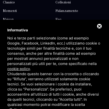
Classico
Collezioni
Momenti
Fidanzamento
Maison
Faq
Blog
Contatti
Informativa
Sitemap
Privacy
Noi e terze parti selezionate (come ad esempio
Google, Facebook, LinkedIn, ecc.) utilizziamo cookie o
tecnologie simili per finalità tecniche e, con il tuo
Contatti
consenso, anche per altre finalità come ad esempio
per mostrati annunci personalizzati e non
personalizzati più utili per te, come specificato nella
Via Giolitti, 5 - 20025 - Legnano
cookie policy
.
+39 0331 1542871
Chiudendo questo banner con la crocetta o cliccando
su "Rifiuta", verranno utilizzati solamente cookie
+39 334 1291872
tecnici. Se vuoi selezionare i cookie da installare,
info@antoniosartori.com
clicca su "Personalizza". Se preferisci, puoi
acconsentire all'utilizzo di tutti i cookie, anche diversi
Whatsapp
da quelli tecnici, cliccando su "Accetta tutti". In
qualsiasi momento potrai modificare la scelta