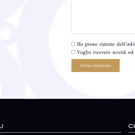
Ho preso visione dell'inf
Voglio ricevere novità ed 
Invia richiesta
u
C