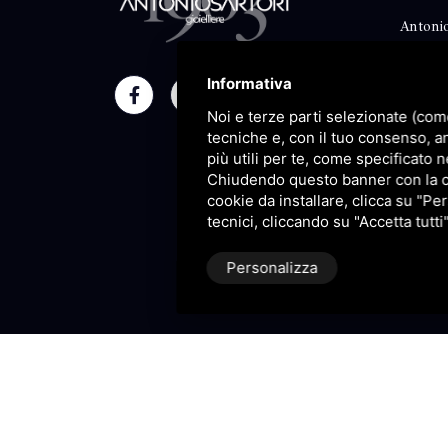
Antonio
Classico
Informativa
Moment
Noi e terze parti selezionate (com
Maison
tecniche e, con il tuo consenso, a
più utili per te, come specificato n
Blog
Chiudendo questo banner con la cro
cookie da installare, clicca su "Per
Sitema
tecnici, cliccando su "Accetta tutti
Personalizza
P.IVA 09106310965 |
Privacy
|
S