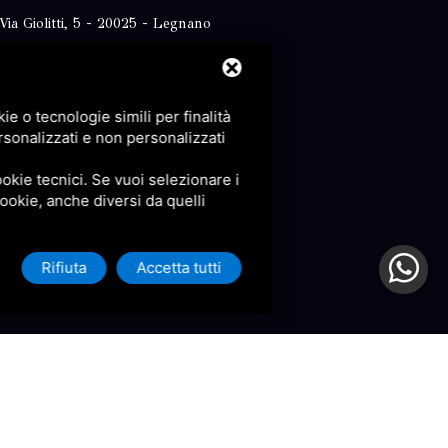
Via Giolitti, 5 - 20025 - Legnano
+39 0331 1542871
+39 334 1291872
e o tecnologie simili per finalità
info@antoniosartori.com
rsonalizzati e non personalizzati
Whatsapp
okie tecnici. Se vuoi selezionare i
 cookie, anche diversi da quelli
Rifiuta
Accetta tutti
icy
e
Terms of Service
di Google.