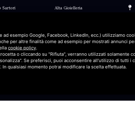
 Sartori
Alta Gioielleria
Collezioni
i
Fidanzamento
e ad esempio Google, Facebook, LinkedIn, ecc.) utilizziamo cooki
Faq
nche per altre finalità come ad esempio per mostrati annunci pe
ella
cookie policy
.
Contatti
cetta o cliccando su "Rifiuta", verranno utilizzati solamente co
sonalizza". Se preferisci, puoi acconsentire all'utilizzo di tutti i
p
Privacy
". In qualsiasi momento potrai modificare la scelta effettuata.
itemap
Questo sito è protetto da Google reCAPTCHA v3,
Privacy Pol