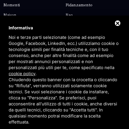
Momenti
Fidanzamento
Maison
Faq
Blog
Contatti
Informativa
Sitemap
Privacy
Noi e terze parti selezionate (come ad esempio
Google, Facebook, LinkedIn, ecc.) utilizziamo cookie o
tecnologie simili per finalità tecniche e, con il tuo
Contatti
consenso, anche per altre finalità come ad esempio
per mostrati annunci personalizzati e non
personalizzati più utili per te, come specificato nella
Via Giolitti, 5 - 20025 - Legnano
cookie policy
.
+39 0331 1542871
Chiudendo questo banner con la crocetta o cliccando
su "Rifiuta", verranno utilizzati solamente cookie
+39 334 1291872
tecnici. Se vuoi selezionare i cookie da installare,
info@antoniosartori.com
clicca su "Personalizza". Se preferisci, puoi
acconsentire all'utilizzo di tutti i cookie, anche diversi
Whatsapp
da quelli tecnici, cliccando su "Accetta tutti". In
qualsiasi momento potrai modificare la scelta
effettuata.