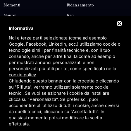
Momenti
Fidanzamento
Maison
Faq
Blog
Contatti
Informativa
Sitemap
Privacy
Noi e terze parti selezionate (come ad esempio
Google, Facebook, LinkedIn, ecc.) utilizziamo cookie o
tecnologie simili per finalità tecniche e, con il tuo
Contatti
consenso, anche per altre finalità come ad esempio
per mostrati annunci personalizzati e non
personalizzati più utili per te, come specificato nella
Via Giolitti, 5 - 20025 - Legnano
cookie policy
.
+39 0331 1542871
Chiudendo questo banner con la crocetta o cliccando
su "Rifiuta", verranno utilizzati solamente cookie
+39 334 1291872
tecnici. Se vuoi selezionare i cookie da installare,
info@antoniosartori.com
clicca su "Personalizza". Se preferisci, puoi
acconsentire all'utilizzo di tutti i cookie, anche diversi
Whatsapp
da quelli tecnici, cliccando su "Accetta tutti". In
qualsiasi momento potrai modificare la scelta
effettuata.