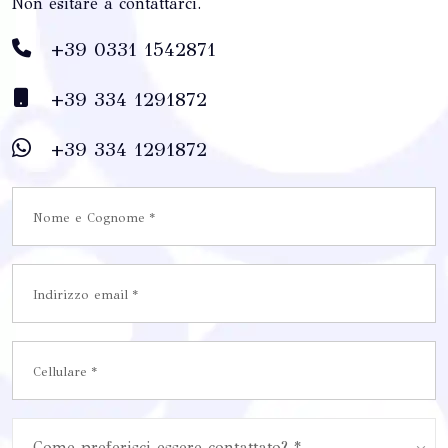
Non esitare a contattarci.
+39 0331 1542871
+39 334 1291872
+39 334 1291872
Come preferisci essere contattato? *