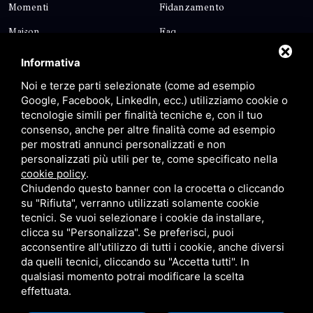
Momenti
Fidanzamento
Maison
Faq
Blog
Contatti
Informativa
Sitemap
Privacy
Noi e terze parti selezionate (come ad esempio
Google, Facebook, LinkedIn, ecc.) utilizziamo cookie o
tecnologie simili per finalità tecniche e, con il tuo
Contatti
consenso, anche per altre finalità come ad esempio
per mostrati annunci personalizzati e non
personalizzati più utili per te, come specificato nella
Via Giolitti, 5 - 20025 - Legnano
cookie policy
.
+39 0331 1542871
Chiudendo questo banner con la crocetta o cliccando
su "Rifiuta", verranno utilizzati solamente cookie
+39 334 1291872
tecnici. Se vuoi selezionare i cookie da installare,
info@antoniosartori.com
clicca su "Personalizza". Se preferisci, puoi
acconsentire all'utilizzo di tutti i cookie, anche diversi
Whatsapp
da quelli tecnici, cliccando su "Accetta tutti". In
qualsiasi momento potrai modificare la scelta
effettuata.