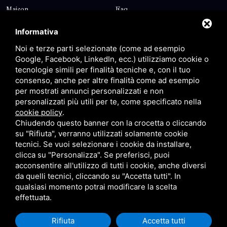
Maison
Faq
Blog
Contatti
Informativa
Sitemap
Privacy
Noi e terze parti selezionate (come ad esempio
Google, Facebook, LinkedIn, ecc.) utilizziamo cookie o
tecnologie simili per finalità tecniche e, con il tuo
Contatti
consenso, anche per altre finalità come ad esempio
per mostrati annunci personalizzati e non
personalizzati più utili per te, come specificato nella
Via Giolitti, 5 - 20025 - Legnano
cookie policy
.
+39 0331 1542871
Chiudendo questo banner con la crocetta o cliccando
su "Rifiuta", verranno utilizzati solamente cookie
+39 334 1291872
tecnici. Se vuoi selezionare i cookie da installare,
info@antoniosartori.com
clicca su "Personalizza". Se preferisci, puoi
acconsentire all'utilizzo di tutti i cookie, anche diversi
Whatsapp
da quelli tecnici, cliccando su "Accetta tutti". In
qualsiasi momento potrai modificare la scelta
effettuata.
Rifiuta
Accetta tutti
P.IVA 09106310965 |
Privacy
|
Sitemap
Questo sito è