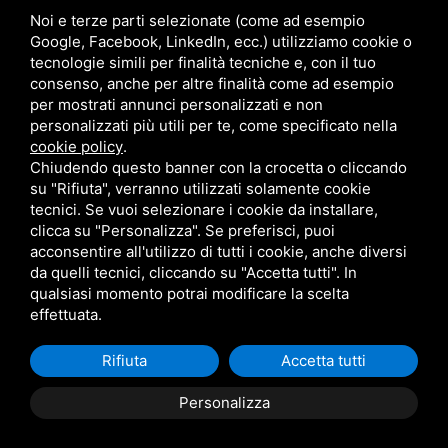
Sitemap
Privacy
Noi e terze parti selezionate (come ad esempio
Google, Facebook, LinkedIn, ecc.) utilizziamo cookie o
tecnologie simili per finalità tecniche e, con il tuo
Contatti
consenso, anche per altre finalità come ad esempio
per mostrati annunci personalizzati e non
personalizzati più utili per te, come specificato nella
Via Giolitti, 5 - 20025 - Legnano
cookie policy
.
+39 0331 1542871
Chiudendo questo banner con la crocetta o cliccando
su "Rifiuta", verranno utilizzati solamente cookie
+39 334 1291872
tecnici. Se vuoi selezionare i cookie da installare,
info@antoniosartori.com
clicca su "Personalizza". Se preferisci, puoi
acconsentire all'utilizzo di tutti i cookie, anche diversi
Whatsapp
da quelli tecnici, cliccando su "Accetta tutti". In
qualsiasi momento potrai modificare la scelta
effettuata.
Rifiuta
Accetta tutti
P.IVA 09106310965 |
Privacy
|
Sitemap
Questo sito è
protetto da Google reCAPTCHA v3,
Privacy Policy
e
Terms
Personalizza
of Service
di Google.