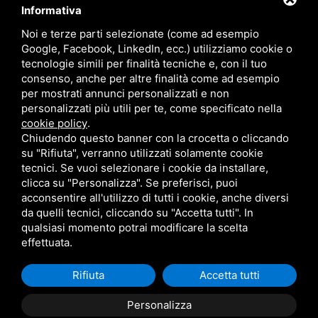
Blog
Contatti
Informativa
Sitemap
Privacy
Noi e terze parti selezionate (come ad esempio
Google, Facebook, LinkedIn, ecc.) utilizziamo cookie o
tecnologie simili per finalità tecniche e, con il tuo
Contatti
consenso, anche per altre finalità come ad esempio
per mostrati annunci personalizzati e non
personalizzati più utili per te, come specificato nella
Via Giolitti, 5 - 20025 - Legnano
cookie policy
.
+39 0331 1542871
Chiudendo questo banner con la crocetta o cliccando
su "Rifiuta", verranno utilizzati solamente cookie
+39 334 1291872
tecnici. Se vuoi selezionare i cookie da installare,
info@antoniosartori.com
clicca su "Personalizza". Se preferisci, puoi
acconsentire all'utilizzo di tutti i cookie, anche diversi
Whatsapp
da quelli tecnici, cliccando su "Accetta tutti". In
qualsiasi momento potrai modificare la scelta
effettuata.
Rifiuta
Accetta tutti
P.IVA 09106310965 |
Privacy
|
Sitemap
Questo sito è
protetto da Google reCAPTCHA v3,
Privacy Policy
e
Terms
Personalizza
of Service
di Google.