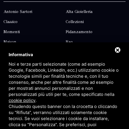
Antonio Sartori
Alta Gioielleria
Classico
Collezioni
Momenti
Fidanzamento
Maison
Faq
Blog
Contatti
Informativa
Sitemap
Privacy
Noi e terze parti selezionate (come ad esempio
Google, Facebook, LinkedIn, ecc.) utilizziamo cookie o
tecnologie simili per finalità tecniche e, con il tuo
Contatti
consenso, anche per altre finalità come ad esempio
per mostrati annunci personalizzati e non
personalizzati più utili per te, come specificato nella
Via Giolitti, 5 - 20025 - Legnano
cookie policy
.
+39 0331 1542871
Chiudendo questo banner con la crocetta o cliccando
su "Rifiuta", verranno utilizzati solamente cookie
+39 334 1291872
tecnici. Se vuoi selezionare i cookie da installare,
info@antoniosartori.com
clicca su "Personalizza". Se preferisci, puoi