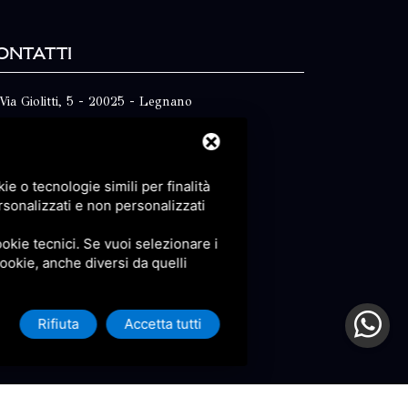
ontatti
Via Giolitti, 5 - 20025 - Legnano
+39 0331 1542871
+39 334 1291872
e o tecnologie simili per finalità
info@antoniosartori.com
rsonalizzati e non personalizzati
Whatsapp
okie tecnici. Se vuoi selezionare i
 cookie, anche diversi da quelli
Rifiuta
Accetta tutti
icy
e
Terms of Service
di Google.