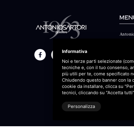
Men
Antonio
Classico
Informativa
Moment
Noi e terze parti selezionate (com
Maison
tecniche e, con il tuo consenso, a
più utili per te, come specificato n
Blog
Chiudendo questo banner con la cro
cookie da installare, clicca su "Per
Sitema
tecnici, cliccando su "Accetta tutti
Personalizza
P.IVA 09106310965 |
Privacy
|
S