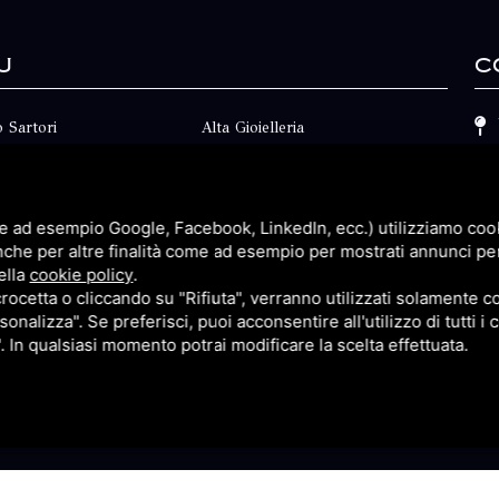
u
C
 Sartori
Alta Gioielleria
Collezioni
i
Fidanzamento
e ad esempio Google, Facebook, LinkedIn, ecc.) utilizziamo cooki
Faq
nche per altre finalità come ad esempio per mostrati annunci pe
ella
cookie policy
.
Contatti
cetta o cliccando su "Rifiuta", verranno utilizzati solamente co
sonalizza". Se preferisci, puoi acconsentire all'utilizzo di tutti i
p
Privacy
". In qualsiasi momento potrai modificare la scelta effettuata.
itemap
Questo sito è protetto da Google reCAPTCHA v3,
Privacy Pol