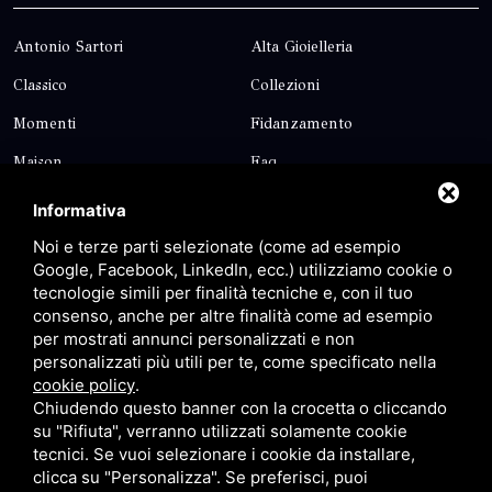
Antonio Sartori
Alta Gioielleria
Classico
Collezioni
Momenti
Fidanzamento
Maison
Faq
Blog
Contatti
Informativa
Sitemap
Privacy
Noi e terze parti selezionate (come ad esempio
Google, Facebook, LinkedIn, ecc.) utilizziamo cookie o
tecnologie simili per finalità tecniche e, con il tuo
Contatti
consenso, anche per altre finalità come ad esempio
per mostrati annunci personalizzati e non
personalizzati più utili per te, come specificato nella
Via Giolitti, 5 - 20025 - Legnano
cookie policy
.
+39 0331 1542871
Chiudendo questo banner con la crocetta o cliccando
su "Rifiuta", verranno utilizzati solamente cookie
+39 334 1291872
tecnici. Se vuoi selezionare i cookie da installare,
info@antoniosartori.com
clicca su "Personalizza". Se preferisci, puoi