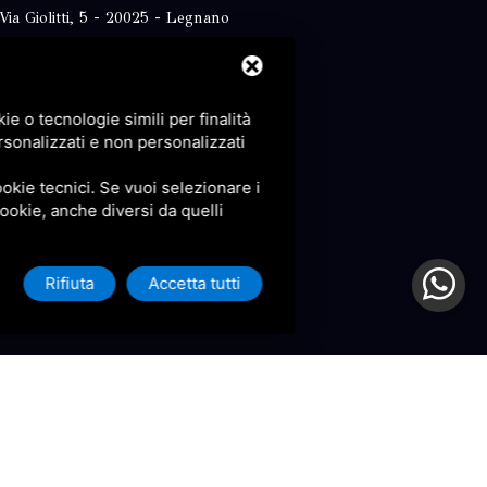
Via Giolitti, 5 - 20025 - Legnano
+39 0331 1542871
+39 334 1291872
e o tecnologie simili per finalità
info@antoniosartori.com
rsonalizzati e non personalizzati
Whatsapp
okie tecnici. Se vuoi selezionare i
 cookie, anche diversi da quelli
Rifiuta
Accetta tutti
icy
e
Terms of Service
di Google.