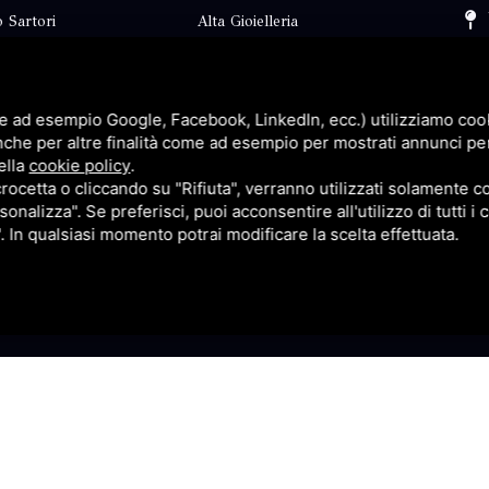
 Sartori
Alta Gioielleria
Collezioni
i
Fidanzamento
e ad esempio Google, Facebook, LinkedIn, ecc.) utilizziamo cooki
Faq
nche per altre finalità come ad esempio per mostrati annunci pe
ella
cookie policy
.
Contatti
cetta o cliccando su "Rifiuta", verranno utilizzati solamente co
sonalizza". Se preferisci, puoi acconsentire all'utilizzo di tutti i
p
Privacy
". In qualsiasi momento potrai modificare la scelta effettuata.
itemap
Questo sito è protetto da Google reCAPTCHA v3,
Privacy Pol