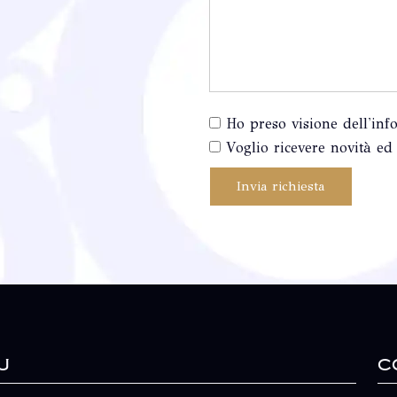
Ho preso visione dell'inf
Voglio ricevere novità ed 
Invia richiesta
u
C