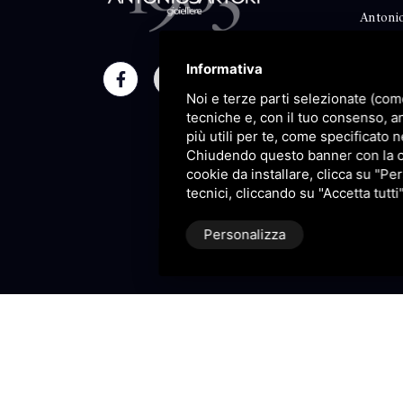
Antonio
Classico
Informativa
Moment
Noi e terze parti selezionate (com
Maison
tecniche e, con il tuo consenso, a
più utili per te, come specificato n
Blog
Chiudendo questo banner con la cro
cookie da installare, clicca su "Per
Sitema
tecnici, cliccando su "Accetta tutti
Personalizza
P.IVA 09106310965 |
Privacy
|
S