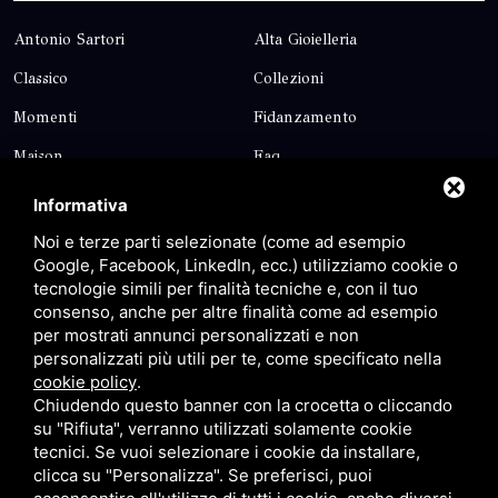
Antonio Sartori
Alta Gioielleria
Classico
Collezioni
Momenti
Fidanzamento
Maison
Faq
Blog
Contatti
Informativa
Sitemap
Privacy
Noi e terze parti selezionate (come ad esempio
Google, Facebook, LinkedIn, ecc.) utilizziamo cookie o
tecnologie simili per finalità tecniche e, con il tuo
Contatti
consenso, anche per altre finalità come ad esempio
per mostrati annunci personalizzati e non
personalizzati più utili per te, come specificato nella
Via Giolitti, 5 - 20025 - Legnano
cookie policy
.
+39 0331 1542871
Chiudendo questo banner con la crocetta o cliccando
su "Rifiuta", verranno utilizzati solamente cookie
+39 334 1291872
tecnici. Se vuoi selezionare i cookie da installare,
info@antoniosartori.com
clicca su "Personalizza". Se preferisci, puoi