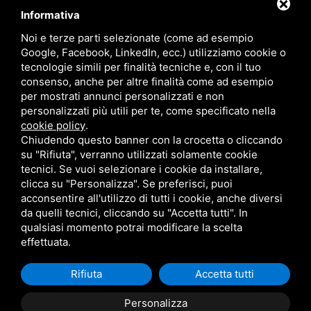
Blog
Contatti
Informativa
Sitemap
Privacy
Noi e terze parti selezionate (come ad esempio
Google, Facebook, LinkedIn, ecc.) utilizziamo cookie o
tecnologie simili per finalità tecniche e, con il tuo
Contatti
consenso, anche per altre finalità come ad esempio
per mostrati annunci personalizzati e non
personalizzati più utili per te, come specificato nella
Via Giolitti, 5 - 20025 - Legnano
cookie policy
.
+39 0331 1542871
Chiudendo questo banner con la crocetta o cliccando
su "Rifiuta", verranno utilizzati solamente cookie
+39 334 1291872
tecnici. Se vuoi selezionare i cookie da installare,
info@antoniosartori.com
clicca su "Personalizza". Se preferisci, puoi
acconsentire all'utilizzo di tutti i cookie, anche diversi
Whatsapp
da quelli tecnici, cliccando su "Accetta tutti". In
qualsiasi momento potrai modificare la scelta
effettuata.
Rifiuta
Accetta tutti
P.IVA 09106310965 |
Privacy
|
Sitemap
Questo sito è
protetto da Google reCAPTCHA v3,
Privacy Policy
e
Terms
Personalizza