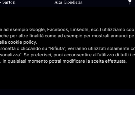
 Sartori
Alta Gioielleria
Collezioni
i
Fidanzamento
e ad esempio Google, Facebook, LinkedIn, ecc.) utilizziamo cooki
Faq
nche per altre finalità come ad esempio per mostrati annunci pe
ella
cookie policy
.
Contatti
cetta o cliccando su "Rifiuta", verranno utilizzati solamente co
sonalizza". Se preferisci, puoi acconsentire all'utilizzo di tutti i
p
Privacy
". In qualsiasi momento potrai modificare la scelta effettuata.
itemap
Questo sito è protetto da Google reCAPTCHA v3,
Privacy Pol