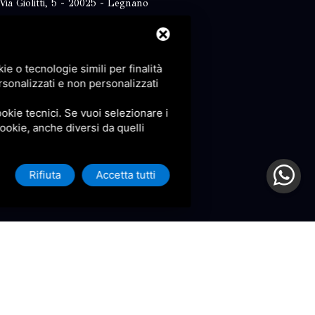
Via Giolitti, 5 - 20025 - Legnano
+39 0331 1542871
+39 334 1291872
e o tecnologie simili per finalità
info@antoniosartori.com
rsonalizzati e non personalizzati
Whatsapp
okie tecnici. Se vuoi selezionare i
 cookie, anche diversi da quelli
Rifiuta
Accetta tutti
icy
e
Terms of Service
di Google.