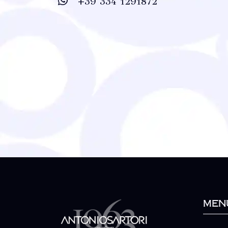
+39 334 1291872
Men