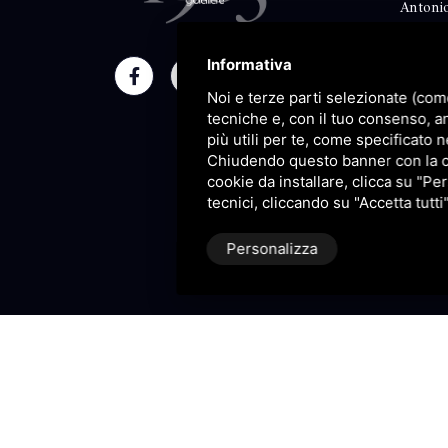
Antonio
Classico
Informativa
Moment
Noi e terze parti selezionate (com
Maison
tecniche e, con il tuo consenso, a
più utili per te, come specificato n
Blog
Chiudendo questo banner con la cro
cookie da installare, clicca su "Per
Sitema
tecnici, cliccando su "Accetta tutti
Personalizza
P.IVA 09106310965 |
Privacy
|
S