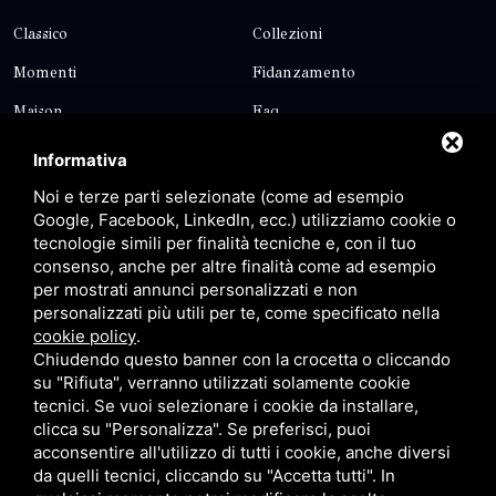
Classico
Collezioni
Momenti
Fidanzamento
Maison
Faq
Blog
Contatti
Informativa
Sitemap
Privacy
Noi e terze parti selezionate (come ad esempio
Google, Facebook, LinkedIn, ecc.) utilizziamo cookie o
tecnologie simili per finalità tecniche e, con il tuo
Contatti
consenso, anche per altre finalità come ad esempio
per mostrati annunci personalizzati e non
personalizzati più utili per te, come specificato nella
Via Giolitti, 5 - 20025 - Legnano
cookie policy
.
+39 0331 1542871
Chiudendo questo banner con la crocetta o cliccando
su "Rifiuta", verranno utilizzati solamente cookie
+39 334 1291872
tecnici. Se vuoi selezionare i cookie da installare,
info@antoniosartori.com
clicca su "Personalizza". Se preferisci, puoi
acconsentire all'utilizzo di tutti i cookie, anche diversi
Whatsapp
da quelli tecnici, cliccando su "Accetta tutti". In