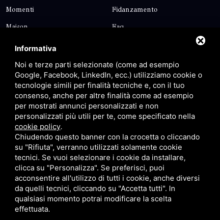
Momenti
Fidanzamento
Maison
Faq
Blog
Contatti
Informativa
Sitemap
Privacy
Noi e terze parti selezionate (come ad esempio
Google, Facebook, LinkedIn, ecc.) utilizziamo cookie o
tecnologie simili per finalità tecniche e, con il tuo
Contatti
consenso, anche per altre finalità come ad esempio
per mostrati annunci personalizzati e non
personalizzati più utili per te, come specificato nella
Via Giolitti, 5 - 20025 - Legnano
cookie policy
.
+39 0331 1542871
Chiudendo questo banner con la crocetta o cliccando
su "Rifiuta", verranno utilizzati solamente cookie
+39 334 1291872
tecnici. Se vuoi selezionare i cookie da installare,
info@antoniosartori.com
clicca su "Personalizza". Se preferisci, puoi
acconsentire all'utilizzo di tutti i cookie, anche diversi
Whatsapp
da quelli tecnici, cliccando su "Accetta tutti". In
qualsiasi momento potrai modificare la scelta
effettuata.