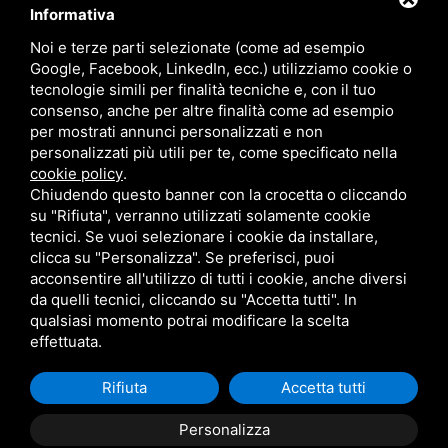
Blog
Contatti
Informativa
Sitemap
Privacy
Noi e terze parti selezionate (come ad esempio
Google, Facebook, LinkedIn, ecc.) utilizziamo cookie o
tecnologie simili per finalità tecniche e, con il tuo
Contatti
consenso, anche per altre finalità come ad esempio
per mostrati annunci personalizzati e non
personalizzati più utili per te, come specificato nella
Via Giolitti, 5 - 20025 - Legnano
cookie policy
.
+39 0331 1542871
Chiudendo questo banner con la crocetta o cliccando
su "Rifiuta", verranno utilizzati solamente cookie
+39 334 1291872
tecnici. Se vuoi selezionare i cookie da installare,
info@antoniosartori.com
clicca su "Personalizza". Se preferisci, puoi
acconsentire all'utilizzo di tutti i cookie, anche diversi
Whatsapp
da quelli tecnici, cliccando su "Accetta tutti". In
qualsiasi momento potrai modificare la scelta
effettuata.
Rifiuta
Accetta tutti
P.IVA 09106310965 |
Privacy
|
Sitemap
Questo sito è
protetto da Google reCAPTCHA v3,
Privacy Policy
e
Terms
Personalizza
of Service
di Google.